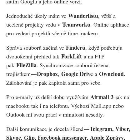
zatím Googlu a jeho online verzi.
Wunderlistu
Jednoduché úkoly mám ve
, větší a
Teamworku
ucelené projekty vedu v
. Online aplikace
pro vedení projektů včetně time trackeru.
Finderu
Správa souborů začíná ve
, když potřebuju
ForkLift
dvouokenní přehled tak
a na FTP
FileZilla
pak
. Synchronizace souborů řešena
Dropbox
Google Drive
Owncloud
trojlístkem —
,
a
.
Zálohování je pak kapitola sama pro sebe.
Airmail 3
Pro e-maily už delší dobu využívám
jak na
macbooku tak i na telefonu. Výchozí Mail.app nebo
Outlook mi svou prací v minulosti nesedly.
Telegram, Viber,
Další komunikace je docela šílená —
Skype, Glip, Facebook messenger, Apple Zprávy,