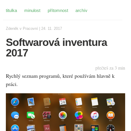
titulka
minulost
přítomnost
archív
Zdeněk
v
Pracovní
|
24. 11. 2017
Softwarová inventura
2017
přečteš za
3
min
Rychlý seznam programů, které používám hlavně k
práci.