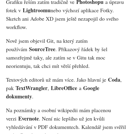
Photoshopu
Grafiku řeším zatím tradičně ve
a úpravu
Lightroomu
fotek v
nebo výchozí aplikace Fotky.
Sketch ani Adobe XD jsem ještě nezapojil do svého
workflow.
Nově jsem objevil Git, na který zatím
SourceTree
používám
. Příkazový řádek by šel
samozřejmě taky, ale zatím se v Gitu tak moc
neorientuju, tak chci mít větší přehled.
Coda
Textových editorů už mám více. Jako hlavní je
,
TextWrangler
LibreOffice
Google
pak
,
a
dokumenty
.
Na poznámky a osobní wikipedii mám placenou
Evernote
verzi
. Není nic lepšího už jen kvůli
vyhledávání v PDF dokumentech. Kalendář jsem svěřil