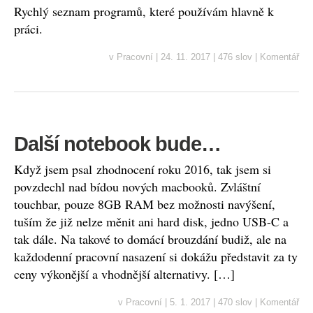
Rychlý seznam programů, které používám hlavně k
práci.
v
Pracovní
|
24. 11. 2017
|
476 slov
|
Komentář
Další notebook bude…
Když jsem psal zhodnocení roku 2016, tak jsem si
povzdechl nad bídou nových macbooků. Zvláštní
touchbar, pouze 8GB RAM bez možnosti navýšení,
tuším že již nelze měnit ani hard disk, jedno USB-C a
tak dále. Na takové to domácí brouzdání budiž, ale na
každodenní pracovní nasazení si dokážu představit za ty
ceny výkonější a vhodnější alternativy. […]
v
Pracovní
|
5. 1. 2017
|
470 slov
|
Komentář