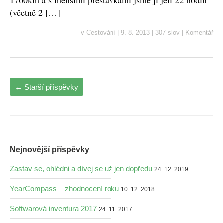
1760km a s menšími přestávkami jsme ji jeli 22 hodin
(včetně 2 […]
v
Cestování
|
9. 8. 2013
|
307 slov
|
Komentář
←
Starší příspěvky
Nejnovější příspěvky
Zastav se, ohlédni a dívej se už jen dopředu
24. 12. 2019
YearCompass – zhodnocení roku
10. 12. 2018
Softwarová inventura 2017
24. 11. 2017