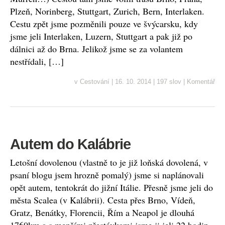
Plzeň, Norinberg, Stuttgart, Zurich, Bern, Interlaken.
Cestu zpět jsme pozměnili pouze ve švýcarsku, kdy
jsme jeli Interlaken, Luzern, Stuttgart a pak již po
dálnici až do Brna. Jelikož jsme se za volantem
nestřídali, […]
v
Cestování
|
16. 10. 2014
|
197 slov
|
Komentář
Autem do Kalábrie
Letošní dovolenou (vlastně to je již loňská dovolená, v
psaní blogu jsem hrozně pomalý) jsme si naplánovali
opět autem, tentokrát do jižní Itálie. Přesně jsme jeli do
města Scalea (v Kalábrii). Cesta přes Brno, Vídeň,
Gratz, Benátky, Florencii, Řím a Neapol je dlouhá