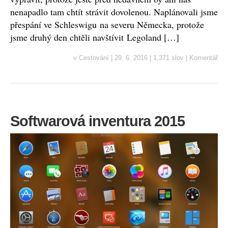
nenapadlo tam chtít strávit dovolenou. Naplánovali jsme
přespání ve Schleswigu na severu Německa, protože
jsme druhý den chtěli navštívit Legoland […]
v
Cestování
|
29. 6. 2016
|
1,371 slov
|
Komentář
Softwarová inventura 2015