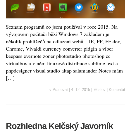
Seznam programů co jsem používal v roce 2015. Na
vývojovém počítači běží Windows 7 základem je
několik prohlížečů na odlazení webů – IE, FF, FF dev,
Chrome, Vivaldi currency converter pidgin a viber
keepass evernote zoner photostudio photoshop cc
virtualbox a v něm linuxové distribuce sublime text a
phpdesigner visual studio altap salamander Notes mám
[…]
v
Pracovní
|
4. 12. 2015
|
76 slov
|
Komentář
Rozhledna Kelčský Javorník