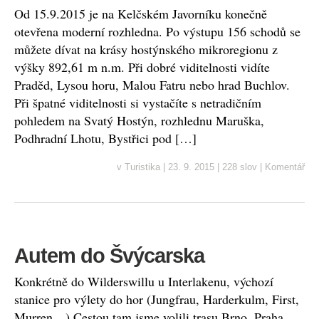
Od 15.9.2015 je na Kelčském Javorníku konečně
otevřena moderní rozhledna. Po výstupu 156 schodů se
můžete dívat na krásy hostýnského mikroregionu z
výšky 892,61 m n.m. Při dobré viditelnosti vidíte
Praděd, Lysou horu, Malou Fatru nebo hrad Buchlov.
Při špatné viditelnosti si vystačíte s netradičním
pohledem na Svatý Hostýn, rozhlednu Maruška,
Podhradní Lhotu, Bystřici pod […]
v
Turistika
|
23. 9. 2015
|
228 slov
|
Komentář
Autem do Švýcarska
Konkrétně do Wilderswillu u Interlakenu, výchozí
stanice pro výlety do hor (Jungfrau, Harderkulm, First,
Murren…) Cestou tam jsme volili trasu Brno, Praha,