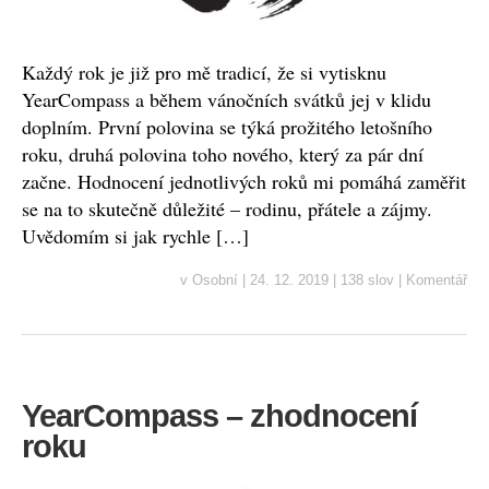
Každý rok je již pro mě tradicí, že si vytisknu
YearCompass a během vánočních svátků jej v klidu
doplním. První polovina se týká prožitého letošního
roku, druhá polovina toho nového, který za pár dní
začne. Hodnocení jednotlivých roků mi pomáhá zaměřit
se na to skutečně důležité – rodinu, přátele a zájmy.
Uvědomím si jak rychle […]
v
Osobní
|
24. 12. 2019
|
138 slov
|
Komentář
YearCompass – zhodnocení
roku