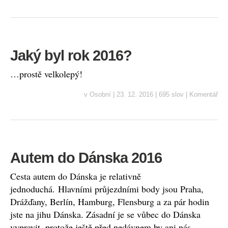
Jaký byl rok 2016?
…prostě velkolepý!
v
Osobní
|
23. 12. 2016
|
695 slov
|
Komentář
Autem do Dánska 2016
Cesta autem do Dánska je relativně
jednoduchá. Hlavními průjezdními body jsou Praha,
Drážďany, Berlín, Hamburg, Flensburg a za pár hodin
jste na jihu Dánska. Zásadní je se vůbec do Dánska
vypravit, protože ještě před nedávnem by ani nás