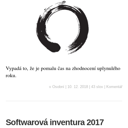
Vypadá to, že je pomalu čas na zhodnocení uplynulého
roku.
v
Osobní
|
10. 12. 2018
|
43 slov
|
Komentář
Softwarová inventura 2017