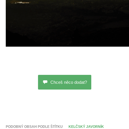
Chceš něco dodat?
PODOBNÝ OBSAH PODLE ŠTÍTKU
KELČSKÝ JAVORNÍK