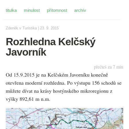
titulka
minulost
přítomnost
archív
Zdeněk
v
Turistika
|
23. 9. 2015
Rozhledna Kelčský
Javorník
přečteš za
7
min
Od 15.9.2015 je na Kelčském Javorníku konečně
otevřena moderní rozhledna. Po výstupu 156 schodů se
můžete dívat na krásy hostýnského mikroregionu z
výšky 892,61 m n.m.