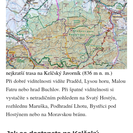
nejkratší trasa na Kelčský Javorník (836 m n. m.)
Při dobré viditelnosti vidíte Praděd, Lysou horu, Malou
Fatru nebo hrad Buchlov. Při špatné viditelnosti si
vystačíte s netradičním pohledem na Svatý Hostýn,
rozhlednu Maruška, Podhradní Lhotu, Bystřici pod
Hostýnem nebo na Moravskou bránu.