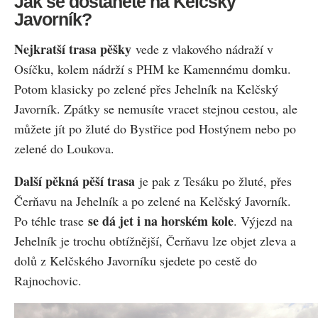
Jak se dostanete na Kelčský
Javorník?
Nejkratší trasa pěšky
vede z vlakového nádraží v
Osíčku, kolem nádrží s PHM ke Kamennému domku.
Potom klasicky po zelené přes Jehelník na Kelčský
Javorník. Zpátky se nemusíte vracet stejnou cestou, ale
můžete jít po žluté do Bystřice pod Hostýnem nebo po
zelené do Loukova.
Další pěkná pěší trasa
je pak z Tesáku po žluté, přes
Čerňavu na Jehelník a po zelené na Kelčský Javorník.
se dá jet i na horském kole
Po téhle trase
. Výjezd na
Jehelník je trochu obtížnější, Čerňavu lze objet zleva a
dolů z Kelčského Javorníku sjedete po cestě do
Rajnochovic.